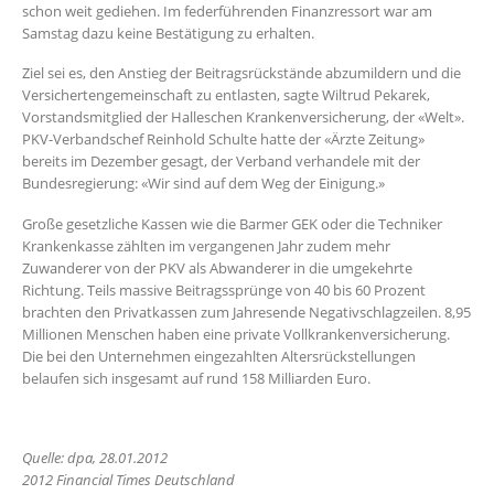
schon weit gediehen. Im federführenden Finanzressort war am
Samstag dazu keine Bestätigung zu erhalten.
Ziel sei es, den Anstieg der Beitragsrückstände abzumildern und die
Versichertengemeinschaft zu entlasten, sagte Wiltrud Pekarek,
Vorstandsmitglied der Halleschen Krankenversicherung, der «Welt».
PKV-Verbandschef Reinhold Schulte hatte der «Ärzte Zeitung»
bereits im Dezember gesagt, der Verband verhandele mit der
Bundesregierung: «Wir sind auf dem Weg der Einigung.»
Große gesetzliche Kassen wie die Barmer GEK oder die Techniker
Krankenkasse zählten im vergangenen Jahr zudem mehr
Zuwanderer von der PKV als Abwanderer in die umgekehrte
Richtung. Teils massive Beitragssprünge von 40 bis 60 Prozent
brachten den Privatkassen zum Jahresende Negativschlagzeilen. 8,95
Millionen Menschen haben eine private Vollkrankenversicherung.
Die bei den Unternehmen eingezahlten Altersrückstellungen
belaufen sich insgesamt auf rund 158 Milliarden Euro.
Quelle: dpa, 28.01.2012
2012 Financial Times Deutschland