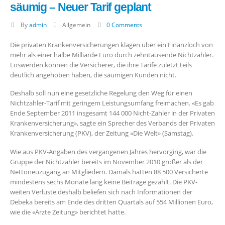
säumig – Neuer Tarif geplant
By
admin
Allgemein
0 Comments
Die privaten Krankenversicherungen klagen über ein Finanzloch von
mehr als einer halbe Milliarde Euro durch zehntausende Nichtzahler.
Loswerden können die Versicherer, die ihre Tarife zuletzt teils
deutlich angehoben haben, die säumigen Kunden nicht.
Deshalb soll nun eine gesetzliche Regelung den Weg für einen
Nichtzahler-Tarif mit geringem Leistungsumfang freimachen. «Es gab
Ende September 2011 insgesamt 144 000 Nicht-Zahler in der Privaten
Krankenversicherung», sagte ein Sprecher des Verbands der Privaten
Krankenversicherung (PKV), der Zeitung «Die Welt» (Samstag).
Wie aus PKV-Angaben des vergangenen Jahres hervorging, war die
Gruppe der Nichtzahler bereits im November 2010 größer als der
Nettoneuzugang an Mitgliedern. Damals hatten 88 500 Versicherte
mindestens sechs Monate lang keine Beiträge gezahlt. Die PKV-
weiten Verluste deshalb beliefen sich nach Informationen der
Debeka bereits am Ende des dritten Quartals auf 554 Millionen Euro,
wie die «Ärzte Zeitung» berichtet hatte.