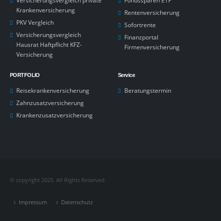
Versicherungsvergleich private
Fondssparen ETF
Krankenversicherung
Rentenversicherung
PKV Vergleich
Sofortrente
Versicherungsvergleich
Finanzportal
Hausrat Haftpflicht KFZ-
Firmenversicherung
Versicherung
PORTFOLIO
Service
Reisekrankenversicherung
Beratungstermin
Zahnzusatzversicherung
Krankenzusatzversicherung
© copyright 2025. All Rights Reserved.
Impressum
Datenschutz