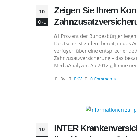
Zeigen Sie Ihrem Kont
10
Zahnzusatzversicher
Okt.
81 Prozent der Bundesbürger legen 
Deutsche ist zudem bereit, in das A
verfügen über eine entsprechende 
Zahnzusatzversicherung – das besag
MediaAnalyzer. Ab 2012 gilt eine neu
By
PKV
0 Comments
INTER Krankenversich
10