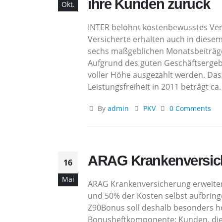
ihre Kunden zurück
Okt.
INTER belohnt kostenbewusstes Verh
Versicherte erhalten auch in diesem
sechs maßgeblichen Monatsbeiträgen
Aufgrund des guten Geschäftsergebn
voller Höhe ausgezahlt werden. Das
Leistungsfreiheit in 2011 beträgt ca
By
admin
PKV
0 Comments
ARAG Krankenversiche
16
Mai
ARAG Krankenversicherung erweitert
und 50% der Kosten selbst aufbring
Z90Bonus soll deshalb besonders ho
Bonusheftkomponente: Kunden, die