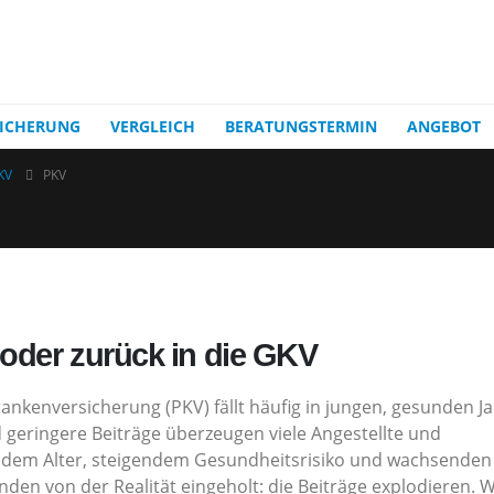
ICHERUNG
VERGLEICH
BERATUNGSTERMIN
ANGEBOT
KV
PKV
oder zurück in die GKV
rankenversicherung (PKV) fällt häufig in jungen, gesunden J
 geringere Beiträge überzeugen viele Angestellte und
ndem Alter, steigendem Gesundheitsrisiko und wachsenden
den von der Realität eingeholt: die Beiträge explodieren. 