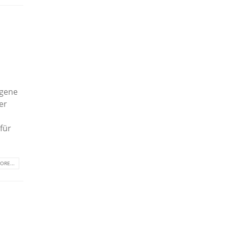
igene
er
für
ORE...