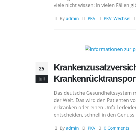
viele nicht wissen: In vielen Fällen
By
admin
PKV
PKV
,
Wechsel
Krankenzusatzversich
25
Krankenrücktranspor
Juli
Das deutsche Gesundheitssystem m
der Welt. Das wird den Patienten v
erkranken oder einen Unfall erleid
entscheiden, schnell in den Genus
By
admin
PKV
0 Comments