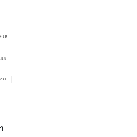
eite
uts
ORE...
n