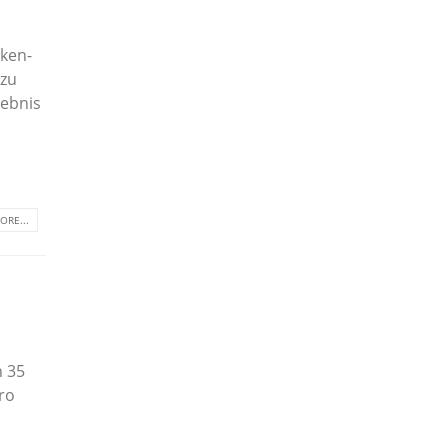
nken-
 zu
gebnis
n
ORE...
n 35
ro