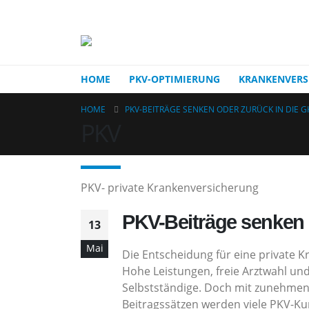
Vergleich private und gestezliche Krankenversicherung
HOME
PKV-OPTIMIERUNG
KRANKENVERS
HOME
PKV-BEITRÄGE SENKEN ODER ZURÜCK IN DIE G
PKV
PKV- private Krankenversicherung
PKV-Beiträge senken 
13
Mai
Die Entscheidung für eine private K
Hohe Leistungen, freie Arztwahl und
Selbstständige. Doch mit zunehme
Beitragssätzen werden viele PKV-Kun