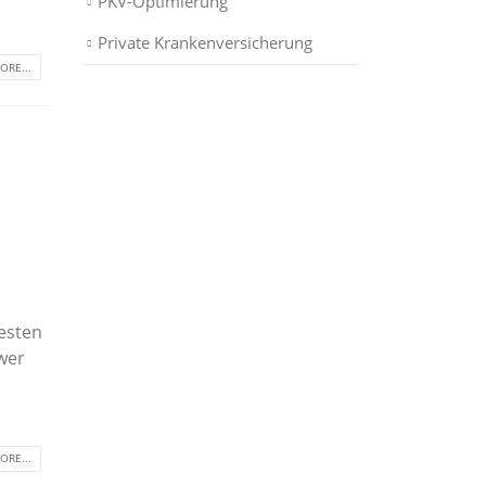
PKV-Optimierung
Private Krankenversicherung
ORE...
esten
wer
ORE...