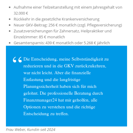
Aufnahme einer Teilzeitanstellung mit einem Jahresgehalt von
32.000 €
Rückkehr in die gesetzliche Krankenversicherung
Neuer GKV-Beitrag: 256 € monatlich (zzgl. Pflegeversicherung)
Zusatzversicherungen für Zahnersatz, Heilpraktiker und
Einzelzimmer: 85 € monatlich
Gesamtersparnis: 439 € monatlich oder 5.268 € jährlich
Die Entscheidung, meine Selbstständigkeit zu
reduzieren und in die GKV zurückzukehren,
war nicht leicht. Aber die finanzielle
Entlastung und die langfristige
Planungssicherheit haben sich für mich
gelohnt. Die professionelle Beratung durch
Finanzmanager24 hat mir geholfen, alle
Optionen zu verstehen und die richtige
Entscheidung zu treffen.
Frau Weber, Kundin seit 2024