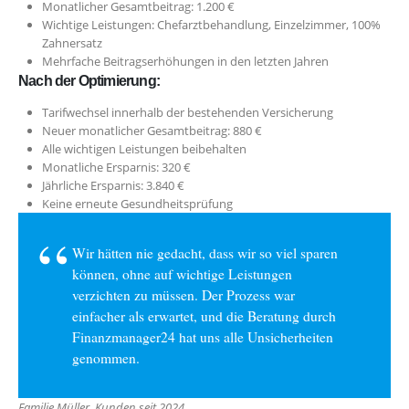
Monatlicher Gesamtbeitrag: 1.200 €
Wichtige Leistungen: Chefarztbehandlung, Einzelzimmer, 100%
Zahnersatz
Mehrfache Beitragserhöhungen in den letzten Jahren
Nach der Optimierung:
Tarifwechsel innerhalb der bestehenden Versicherung
Neuer monatlicher Gesamtbeitrag: 880 €
Alle wichtigen Leistungen beibehalten
Monatliche Ersparnis: 320 €
Jährliche Ersparnis: 3.840 €
Keine erneute Gesundheitsprüfung
Wir hätten nie gedacht, dass wir so viel sparen
können, ohne auf wichtige Leistungen
verzichten zu müssen. Der Prozess war
einfacher als erwartet, und die Beratung durch
Finanzmanager24 hat uns alle Unsicherheiten
genommen.
Familie Müller, Kunden seit 2024