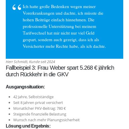
Ich hatte große Bedenken wegen meiner
Vorerkrankungen und dachte, ich müsste die
hohen Beiträge einfach hinnehmen. Die
professionelle Unterstützung bei meinem
Tarifwechsel hat mir nicht nur viel Geld
gespart, sondern auch gezeigt, dass ich als
Versicherter mehr Rechte habe, als ich dachte.
Herr Schmidt, Kunde seit 2024
Fallbeispiel 3: Frau Weber spart 5.268 € jährlich
durch Rückkehr in die GKV
Ausgangssituation:
42 Jahre, Selbstständige
Seit 8 Jahren privat versichert
Monatlicher PKV-Beitrag: 780 €
Steigende finanzielle Belastung
Wunsch nach mehr Planungssicherheit
Lösung und Ergebnis: