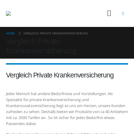
HOME
VERGLEICH PRIVATE KRANKENVERSICHERUNG
Vergleich Private
Krankenversicherung
Vergleich Private Krankenversicherung
Jeder Mensch hat andere Bedürfnisse und Vorstellungen. Als
Spezialist für private Krankenversicherung und
Krankenzusatzversicherung liegt es uns am Herzen, unsere Kunden
zufrieden zu sehen. Deshalb bieten wir Produkte von ca 40 Anbietern
mit ca. 3500 Tarifen an. So ist sicher für jedes Bedürfnis etwas
Passendes dabei.