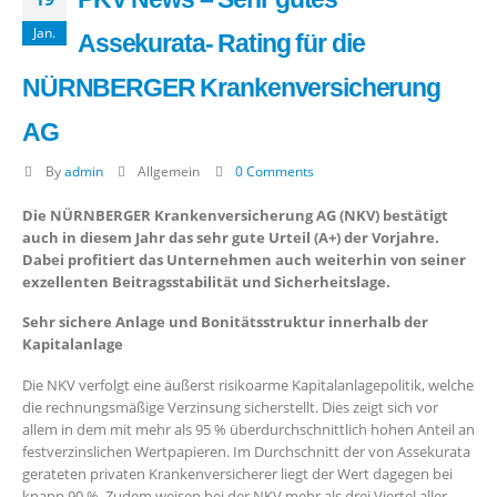
Jan.
Assekurata- Rating für die
NÜRNBERGER Krankenversicherung
AG
By
admin
Allgemein
0 Comments
Die NÜRNBERGER Krankenversicherung AG (NKV) bestätigt
auch in diesem Jahr das sehr gute Urteil (A+) der Vorjahre.
Dabei profitiert das Unternehmen auch weiterhin von seiner
exzellenten Beitragsstabilität und Sicherheitslage.
Sehr sichere Anlage und Bonitätsstruktur innerhalb der
Kapitalanlage
Die NKV verfolgt eine äußerst risikoarme Kapitalanlagepolitik, welche
die rechnungsmäßige Verzinsung sicherstellt. Dies zeigt sich vor
allem in dem mit mehr als 95 % überdurchschnittlich hohen Anteil an
festverzinslichen Wertpapieren. Im Durchschnitt der von Assekurata
gerateten privaten Krankenversicherer liegt der Wert dagegen bei
knapp 90 %. Zudem weisen bei der NKV mehr als drei Viertel aller