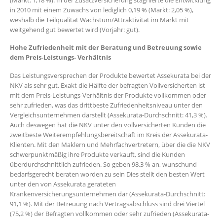
(Markt: 1,18 %). In der Zusatzversicherung stagnierte die Entwicklung
in 2010 mit einem Zuwachs von lediglich 0,19 % (Markt: 2,05 %),
weshalb die Teilqualität Wachstum/Attraktivität im Markt mit
weitgehend gut bewertet wird (Vorjahr: gut).
Hohe Zufriedenheit mit der Beratung und Betreuung sowie
dem Preis-Leistungs- Verhältnis
Das Leistungsversprechen der Produkte bewertet Assekurata bei der
NKV als sehr gut. Exakt die Hälfte der befragten Vollversicherten ist
mit dem Preis-Leistungs-Verhältnis der Produkte vollkommen oder
sehr zufrieden, was das drittbeste Zufriedenheitsniveau unter den
Vergleichsunternehmen darstellt (Assekurata-Durchschnitt: 41,3 %).
Auch deswegen hat die NKV unter den vollversicherten Kunden die
zweitbeste Weiterempfehlungsbereitschaft im Kreis der Assekurata-
Klienten. Mit den Maklern und Mehrfachvertretern, über die die NKV
schwerpunktmäßig ihre Produkte verkauft, sind die Kunden
überdurchschnittlich zufrieden. So geben 98,3 % an, wunschund
bedarfsgerecht beraten worden zu sein Dies stellt den besten Wert
unter den von Assekurata gerateten
Krankenversicherungsunternehmen dar (Assekurata-Durchschnitt:
91,1 %). Mit der Betreuung nach Vertragsabschluss sind drei Viertel
(75,2 %) der Befragten vollkommen oder sehr zufrieden (Assekurata-