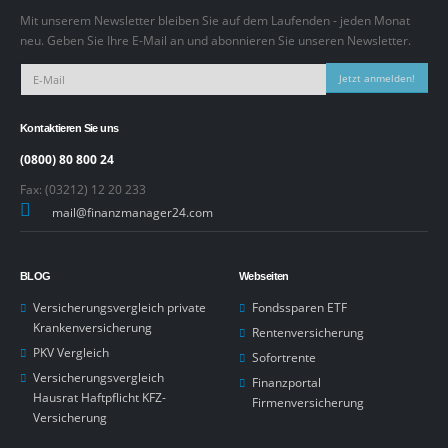
Mit unserem Newsletter bleiben Sie auf dem Laufenden - jeden Monat
neu. Geben Sie Ihre E-Mail an und abonnieren Sie unseren Newsletter.
Jetzt anmelden!
Kontaktieren Sie uns
(0800) 80 800 24
Fax: (03212) 12 20 233
mail@finanzmanager24.com
BLOG
Webseiten
Versicherungsvergleich private
Fondssparen ETF
Krankenversicherung
Rentenversicherung
PKV Vergleich
Sofortrente
Versicherungsvergleich
Finanzportal
Hausrat Haftpflicht KFZ-
Firmenversicherung
Versicherung