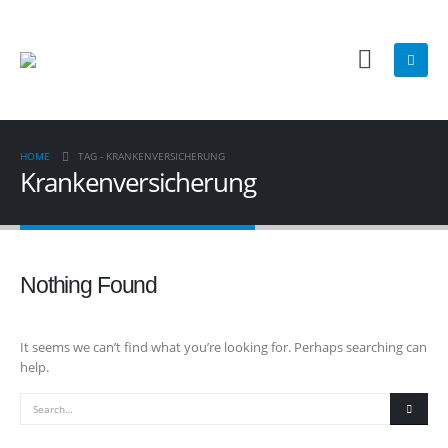
HOME
TAG -
KRANKENVERSICHERUNG
Krankenversicherung
Nothing Found
It seems we can’t find what you’re looking for. Perhaps searching can
help.